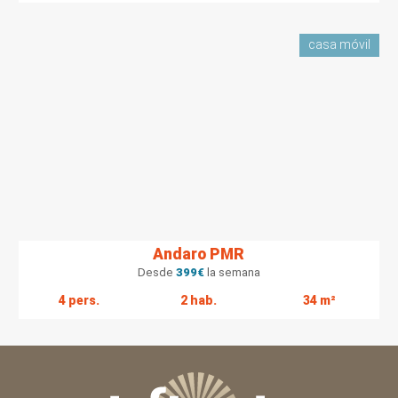
casa móvil
Andaro PMR
Desde
399
€
la semana
4 pers.
2 hab.
34 m²