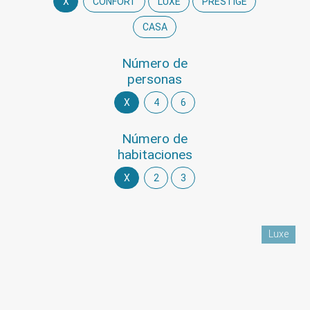
X
CONFORT
LUXE
PRESTIGE
CASA
número de
personas
X
4
6
número de
habitaciones
X
2
3
Luxe