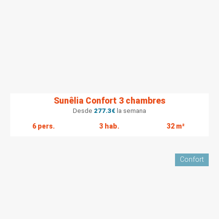
Sunêlia Confort 3 chambres
Desde
277.3
€
la semana
6 pers.
3 hab.
32 m²
Confort